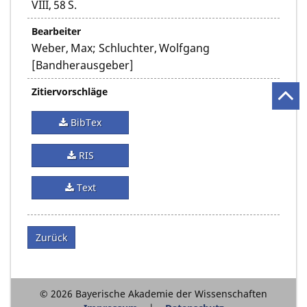
VIII, 58 S.
Bearbeiter
Weber, Max; Schluchter, Wolfgang
[Bandherausgeber]
Zitiervorschläge
BibTex
RIS
Text
Zurück
© 2026 Bayerische Akademie der Wissenschaften