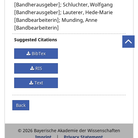
[Bandherausgeber]; Schluchter, Wolfgang
[Bandherausgeber]; Lauterer, Hede-Marie
[Bandbearbeiterin]; Munding, Anne
[Bandbearbeiterin]
Suggested Citations
BibTex
RIS
Text
Back
© 2026 Bayerische Akademie der Wissenschaften
Imprint
Privacy Statement